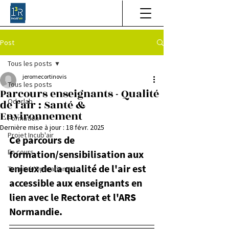
Post
Tous les posts
jeromecortinovis
Tous les posts
Parcours enseignants - Qualité
Odorlab
de l’air : Santé &
Environnement
Formation
Dernière mise à jour :
18 févr. 2025
Projet Incub'air
Ce parcours de 
En cours
formation/sensibilisation aux 
enjeux de la qualité de l'air est 
Terminé/Opérationnel
accessible aux enseignants en 
lien avec le Rectorat et l'ARS 
Normandie.