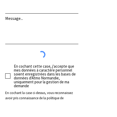
Message...
En cochant cette case, j'accepte que
mes données à caractère personnel
soient enregistrées dans les bases de
données d'Atmo Normandie,
uniquement pour la gestion de ma
demande
En cochant la case ci-dessus, vous reconnaissez
avoir pris connaissance de la politique de
protection des données et l’accepter expressément.
Vos données à caractère personnel font l’objet de
traitements aux fins de traiter votre demande.