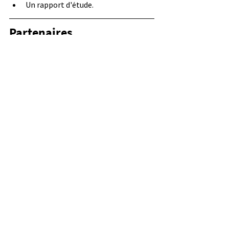
Un rapport d'étude.
Partenaires
Contacts
Jérôme GODART : 
jerome.godart@atmonormandie.fr
Odorlab
Terminé/Opérationnel