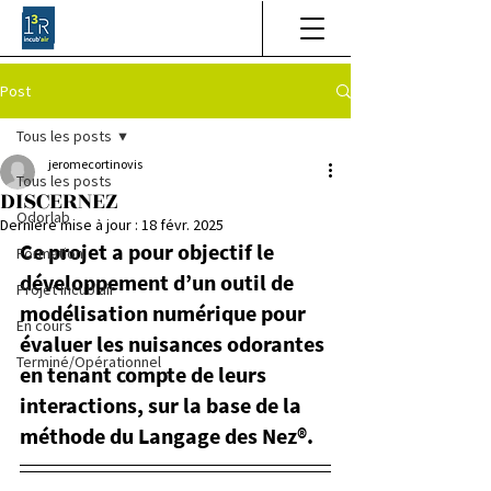
Post
Tous les posts
jeromecortinovis
Tous les posts
DISCERNEZ
Odorlab
Dernière mise à jour :
18 févr. 2025
Ce projet a pour objectif le 
Formation
développement d’un outil de 
Projet Incub'air
modélisation numérique pour 
En cours
évaluer les nuisances odorantes 
Terminé/Opérationnel
en tenant compte de leurs 
interactions, sur la base de la 
méthode du Langage des Nez®.