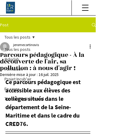
Post
Tous les posts
jeromecortinovis
Tous les posts
Parcours pédagogique - À la
Odorlab
découverte de l'air, sa
pollution : à nous d'agir !
Formation
Dernière mise à jour :
16 juil. 2025
Projet Incub'air
Ce parcours pédagogique est 
En cours
accessible aux élèves des 
collèges situés dans le 
Terminé/Opérationnel
département de la Seine-
Maritime et dans le cadre du 
CRED76.