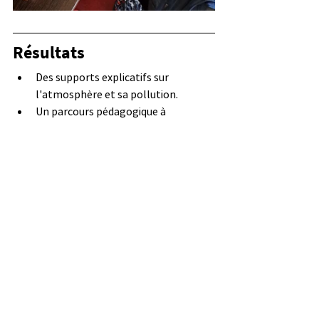
Résultats
Des supports explicatifs sur 
l'atmosphère et sa pollution.
Un parcours pédagogique à 
destination des collèges de Seine-
Maritime :
https://www.seinemaritime.fr/nos-
actions/education-college/guide-du-
cred76/a-la-decouverte-de-lair-sa-
pollution-a-nous-dagir/
Partenaire