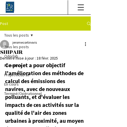
Post
Tous les posts
jeromecortinovis
Tous les posts
SHIPAIR
Odorlab
Dernière mise à jour :
18 févr. 2025
Ce projet a pour objectif 
Formation
l'amélioration des méthodes de 
Projet Incub'air
calcul des émissions des 
En cours
navires, avec de nouveaux 
Terminé/Opérationnel
polluants, et d'évaluer les 
impacts de ces activités sur la 
qualité de l'air des zones 
urbaines à proximité, au moyen 