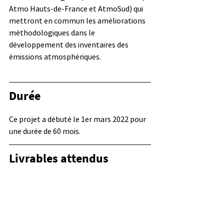
Atmo Hauts-de-France et AtmoSud) qui 
mettront en commun les améliorations 
méthodologiques dans le 
développement des inventaires des 
émissions atmosphériques.
Durée
Ce projet a débuté le 1er mars 2022 pour 
une durée de 60 mois.
Livrables attendus
Des bases de données des 
campagnes de mesures de polluants 
gazeux et particulaires (métaux, 
SOA...) et de potentiel oxydant.
Des inventaires d'émissions 